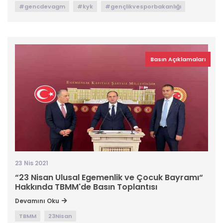
#gencdevagm
#kyk
#gençlikvesporbakanlığı
Basın Açıklamaları
23 Nis 2021
“23 Nisan Ulusal Egemenlik ve Çocuk Bayramı“
Hakkında TBMM'de Basın Toplantısı
Devamını Oku
TBMM
23Nisan